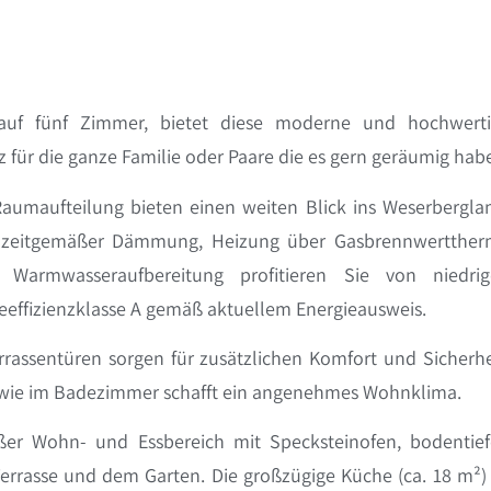
 auf fünf Zimmer, bietet diese moderne und hochwert
für die ganze Familie oder Paare die es gern geräumig hab
aumaufteilung bieten einen weiten Blick ins Weserbergla
, zeitgemäßer Dämmung, Heizung über Gasbrennwertthe
Warmwasseraufbereitung profitieren Sie von niedri
ieeffizienzklasse A gemäß aktuellem Energieausweis.
errassentüren sorgen für zusätzlichen Komfort und Sicherhe
wie im Badezimmer schafft ein angenehmes Wohnklima.
ßer Wohn- und Essbereich mit Specksteinofen, bodentie
rrasse und dem Garten. Die großzügige Küche (ca. 18 m²) 