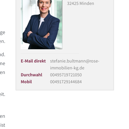
32425 Minden
ige
en.
nd.
E-Mail direkt
stefanie.bultmann@rose-
rme
immobilien-kg.de
gen
Durchwahl
00495719721050
Mobil
00491729144684
it.
fen
ist