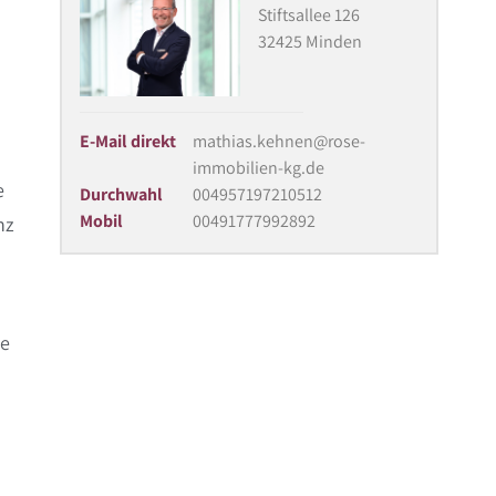
Stiftsallee 126
32425 Minden
E-Mail direkt
mathias.kehnen@rose-
immobilien-kg.de
e
Durchwahl
004957197210512
Mobil
00491777992892
nz
ge