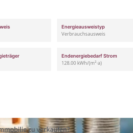
weis
Energie­ausweistyp
Verbrauchsausweis
gieträger
Endenergiebedarf Strom
128.00 kWh/(m²·a)
Immobilie zu verkaufen?