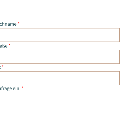
chname
*
raße
*
t
*
frage ein.
*